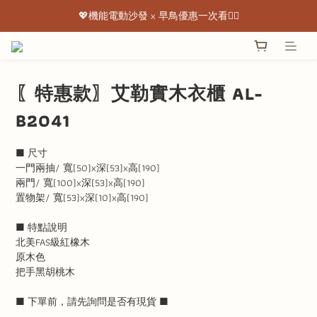
💖機能電動沙發 x 早鳥優惠一次看👇🏻
💖機能電動沙發 x 早鳥優惠一次看👇🏻
出清特惠最低下殺3折起 ✨
💖機能電動沙發 x 早鳥優惠一次看👇🏻
〖特惠款〗艾勒實木衣櫃 AL-
B2041
■ 尺寸
一門兩抽/ 寬(50)x深(53)x高(190)
兩門/ 寬(100)x深(53)x高(190)
置物架/ 寬(53)x深(10)x高(190)
■ 特點說明
北美FAS級紅橡木
原木色
把手黑胡桃木
■ 下單前，請先詢問是否有現貨 ■