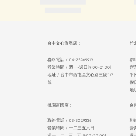
台中文心旗艦店：
竹
聯絡電話 / 04-25269919
聯絡
營業時間 / 週一~週日(9:00~21:00)
營
地址 / 台中市西屯區文心路三段317
平
號
假日
地
桃園富國店：
台
聯絡電話 / 03-3029336
聯絡
營業時間 / 一二三五六日
營
週一、二、三、五(9:00-20:00)
週一