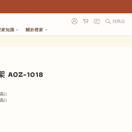
找商品
橙家知識
關於橙家
立即購買
AOZ-1018
高()
高()