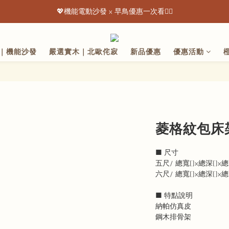
💖機能電動沙發 x 早鳥優惠一次看👇🏻
💖機能電動沙發 x 早鳥優惠一次看👇🏻
出清特惠最低下殺3折起 ✨
｜機能沙發
嚴選實木｜北歐侘寂
新品優惠
優惠活動
💖機能電動沙發 x 早鳥優惠一次看👇🏻
菱格紋包床架 
■ 尺寸
五尺/ 總寬()x總深()x總
六尺/ 總寬()x總深()x總
■ 特點說明
納帕仿真皮
鋼木排骨架