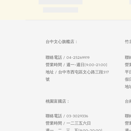
台中文心旗艦店：
竹
聯絡電話 / 04-25269919
聯絡
營業時間 / 週一~週日(9:00~21:00)
營
地址 / 台中市西屯區文心路三段317
平
號
假日
地
桃園富國店：
台
聯絡電話 / 03-3029336
聯絡
營業時間 / 一二三五六日
營
週一、二、三、五(9:00-20:00)
週一