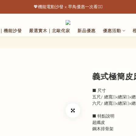
💖機能電動沙發 x 早鳥優惠一次看👇🏻
💖機能電動沙發 x 早鳥優惠一次看👇🏻
出清特惠最低下殺3折起 ✨
｜機能沙發
嚴選實木｜北歐侘寂
新品優惠
優惠活動
💖機能電動沙發 x 早鳥優惠一次看👇🏻
義式極簡皮床 
■ 尺寸
五尺/ 總寬()x總深()x總
六尺/ 總寬()x總深()x總
■ 特點說明
超纖皮
鋼木排骨架