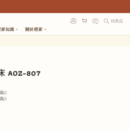
找商品
橙家知識
關於橙家
立即購買
AOZ-807
高()
高()