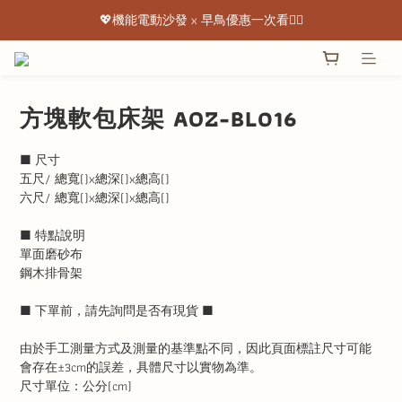
💖機能電動沙發 x 早鳥優惠一次看👇🏻
💖機能電動沙發 x 早鳥優惠一次看👇🏻
出清特惠最低下殺3折起 ✨
💖機能電動沙發 x 早鳥優惠一次看👇🏻
方塊軟包床架 AOZ-BL016
■ 尺寸
五尺/ 總寬()x總深()x總高()
六尺/ 總寬()x總深()x總高()
■ 特點說明
單面磨砂布
鋼木排骨架
■ 下單前，請先詢問是否有現貨 ■
由於手工測量方式及測量的基準點不同，因此頁面標註尺寸可能
會存在±3cm的誤差，具體尺寸以實物為準。
尺寸單位：公分(cm)