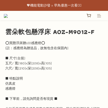
💖機能電動沙發 x 早鳥優惠一次看👇🏻
💖機能電動沙發 x 早鳥優惠一次看👇🏻
出清特惠最低下殺3折起 ✨
💖機能電動沙發 x 早鳥優惠一次看👇🏻
雲朵軟包懸浮床 AOZ-M9012-F
⭕️買懸浮床贈LED感應燈⭕️
(註：感應燈為贈送品，故無包含在保固內)
■ 尺寸(台規)
五尺/ 寬(180)x深(208)x高(105)
六尺/ 寬(210)x深(208)x高(105)
■ 特點說明
仿真皮
感應燈
■ 下單前，請先詢問是否有現貨 ■