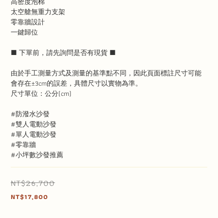
高密度泡棉
太空艙無重力支架
零靠牆設計
一鍵歸位
■ 下單前，請先詢問是否有現貨 ■
由於手工測量方式及測量的基準點不同，因此頁面標註尺寸可能
會存在±3cm的誤差，具體尺寸以實物為準。
尺寸單位：公分(cm)
#防潑水沙發
#雙人電動沙發
#單人電動沙發
#零靠牆
#小坪數沙發推薦
NT$26,700
NT$17,800