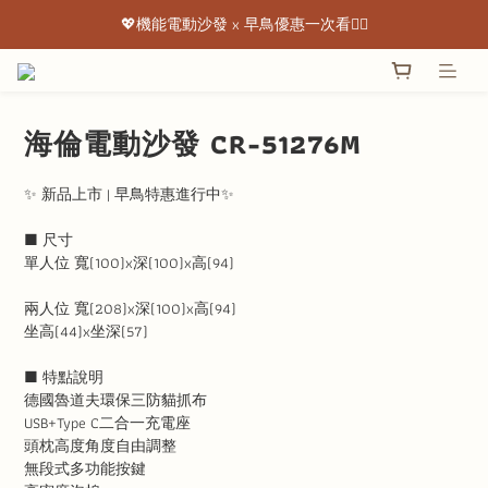
💖機能電動沙發 x 早鳥優惠一次看👇🏻
💖機能電動沙發 x 早鳥優惠一次看👇🏻
出清特惠最低下殺3折起 ✨
💖機能電動沙發 x 早鳥優惠一次看👇🏻
海倫電動沙發 CR-51276M
✨ 新品上市 | 早鳥特惠進行中✨
■ 尺寸
單人位 寬(100)x深(100)x高(94)
兩人位 寬(208)x深(100)x高(94)
坐高(44)x坐深(57)
■ 特點說明
德國魯道夫環保三防貓抓布
USB+Type C二合一充電座 
頭枕高度角度自由調整
無段式多功能按鍵