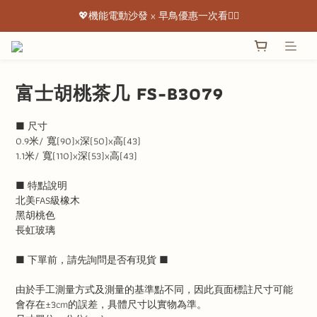
💖機能電動沙發 x 早鳥優惠一次看👇🏻
💖機能電動沙發 x 早鳥優惠一次看👇🏻
出清特惠最低下殺3折起 ✨
💖機能電動沙發 x 早鳥優惠一次看👇🏻
富士胡桃茶几 FS-B3079
■ 尺寸
0.9米/ 寬(90)x深(50)x高(43)
1.1米/ 寬(110)x深(53)x高(43)
■ 特點說明
北美FAS級橡木
黑胡桃色
長虹玻璃
■ 下單前，請先詢問是否有現貨 ■
由於手工測量方式及測量的基準點不同，因此頁面標註尺寸可能
會存在±3cm的誤差，具體尺寸以實物為準。