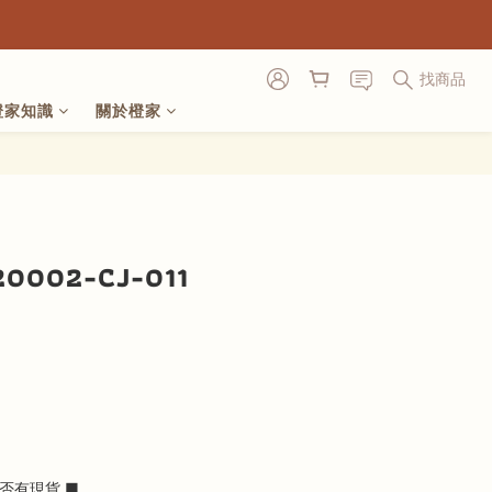
找商品
橙家知識
關於橙家
立即購買
002-CJ-011
否有現貨 ■