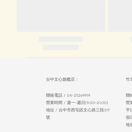
台中文心旗艦店：
竹
聯絡電話 / 04-25269919
聯絡
營業時間 / 週一~週日(9:00~21:00)
營
地址 / 台中市西屯區文心路三段317
平
號
假日
地