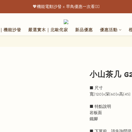
💖機能電動沙發 x 早鳥優惠一次看👇🏻
💖機能電動沙發 x 早鳥優惠一次看👇🏻
出清特惠最低下殺3折起 ✨
｜機能沙發
嚴選實木｜北歐侘寂
新品優惠
優惠活動
💖機能電動沙發 x 早鳥優惠一次看👇🏻
小山茶几 G20
■ 尺寸
寬(120)x深(60)x高(45)
■ 特點說明
岩板面
鐵腳	
■ 下單前，請先詢問是