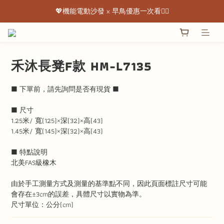
💖機能電動沙發 x 早鳥優惠一次看👇🏻
💖機能電動沙發 x 早鳥優惠一次看👇🏻
出清特惠最低下殺3折起 ✨
💖機能電動沙發 x 早鳥優惠一次看👇🏻
禾沐長凳F款 HM-L7135
■ 下單前，請先詢問是否有現貨 ■
■ 尺寸
1.25米/ 寬(125)×深(32)×高(43)
1.45米/ 寬(145)×深(32)×高(43)
■ 特點說明
北美FAS級橡木
由於手工測量方式及測量的基準點不同，因此頁面標註尺寸可能
會存在±3cm的誤差，具體尺寸以實物為準。
尺寸單位：公分(cm)