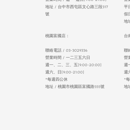
地址 / 台中市西屯區文心路三段317
平
號
假日
地
桃園富國店：
台
聯絡電話 / 03-3029336
聯絡
營業時間 / 一二三五六日
營
週一、二、三、五(9:00-20:00)
週一
週六、日(9:00-21:00)
週六
*每週四公休
*
地址 / 桃園市桃園區富國路555號
地