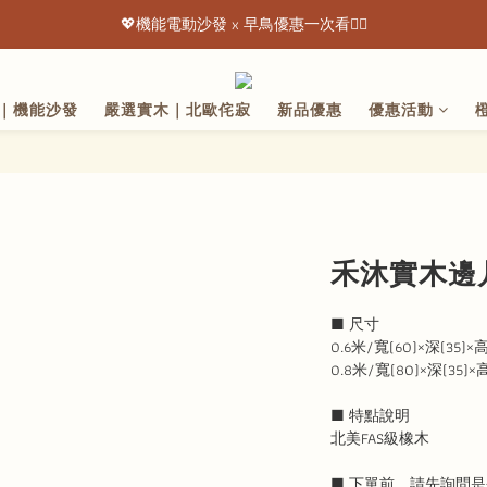
💖機能電動沙發 x 早鳥優惠一次看👇🏻
💖機能電動沙發 x 早鳥優惠一次看👇🏻
出清特惠最低下殺3折起 ✨
｜機能沙發
嚴選實木｜北歐侘寂
新品優惠
優惠活動
💖機能電動沙發 x 早鳥優惠一次看👇🏻
禾沐實木邊几 
■ 尺寸
0.6米/寬(60)×深(35)×高
0.8米/寬(80)×深(35)×高
■ 特點說明
北美FAS級橡木
■ 下單前，請先詢問是