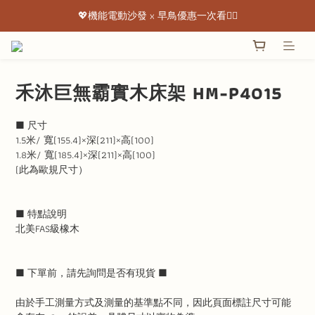
💖機能電動沙發 x 早鳥優惠一次看👇🏻
💖機能電動沙發 x 早鳥優惠一次看👇🏻
出清特惠最低下殺3折起 ✨
💖機能電動沙發 x 早鳥優惠一次看👇🏻
禾沐巨無霸實木床架 HM-P4015
■ 尺寸
1.5米/ 寬(155.4)×深(211)×高(100)
1.8米/ 寬(185.4)×深(211)×高(100)
(此為歐規尺寸）
■ 特點說明
北美FAS級橡木
■ 下單前，請先詢問是否有現貨 ■
由於手工測量方式及測量的基準點不同，因此頁面標註尺寸可能