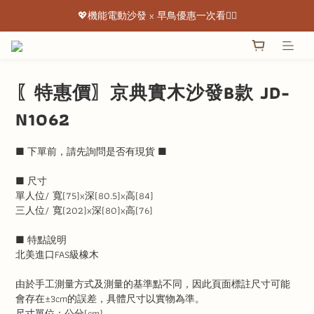
💖機能電動沙發 x 早鳥優惠一次看👇🏻
💖機能電動沙發 x 早鳥優惠一次看👇🏻
出清特惠最低下殺3折起 ✨
💖機能電動沙發 x 早鳥優惠一次看👇🏻
〖特惠價〗京典實木沙發B款 JD-
N1062
■ 下單前，請先詢問是否有現貨 ■
■ 尺寸
單人位/ 寬(75)x深(80.5)x高(84)
三人位/ 寬(202)x深(80)x高(76)
■ 特點說明
北美進口FAS級橡木
由於手工測量方式及測量的基準點不同，因此頁面標註尺寸可能
會存在±3cm的誤差，具體尺寸以實物為準。
尺寸單位：公分(cm)