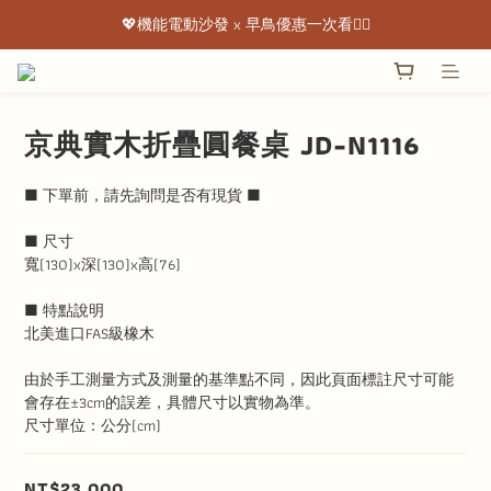
💖機能電動沙發 x 早鳥優惠一次看👇🏻
💖機能電動沙發 x 早鳥優惠一次看👇🏻
出清特惠最低下殺3折起 ✨
💖機能電動沙發 x 早鳥優惠一次看👇🏻
京典實木折疊圓餐桌 JD-N1116
■ 下單前，請先詢問是否有現貨 ■
■ 尺寸
寬(130)x深(130)x高(76)
■ 特點說明
北美進口FAS級橡木
由於手工測量方式及測量的基準點不同，因此頁面標註尺寸可能
會存在±3cm的誤差，具體尺寸以實物為準。
尺寸單位：公分(cm)
NT$23,000