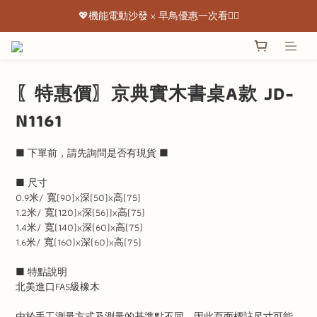
💖機能電動沙發 x 早鳥優惠一次看👇🏻
💖機能電動沙發 x 早鳥優惠一次看👇🏻
出清特惠最低下殺3折起 ✨
💖機能電動沙發 x 早鳥優惠一次看👇🏻
〖特惠價〗京典實木書桌A款 JD-
N1161
■ 下單前，請先詢問是否有現貨 ■
■ 尺寸
0.9米/ 寬(90)x深(50)x高(75)
1.2米/ 寬(120)x深(56))x高(75)
1.4米/ 寬(140)x深(60)x高(75)
1.6米/ 寬(160)x深(60)x高(75)
■ 特點說明
北美進口FAS級橡木
由於手工測量方式及測量的基準點不同，因此頁面標註尺寸可能