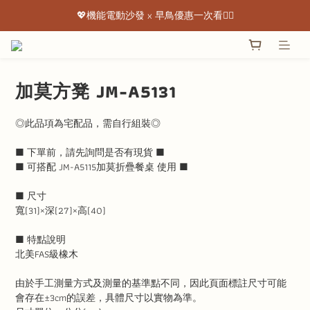
💖機能電動沙發 x 早鳥優惠一次看👇🏻
💖機能電動沙發 x 早鳥優惠一次看👇🏻
出清特惠最低下殺3折起 ✨
💖機能電動沙發 x 早鳥優惠一次看👇🏻
加莫方凳 JM-A5131
◎此品項為宅配品，需自行組裝◎
■ 下單前，請先詢問是否有現貨 ■
■ 可搭配 JM-A5115加莫折疊餐桌 使用 ■
■ 尺寸
寬(31)×深(27)×高(40)
■ 特點說明
北美FAS級橡木
由於手工測量方式及測量的基準點不同，因此頁面標註尺寸可能
會存在±3cm的誤差，具體尺寸以實物為準。