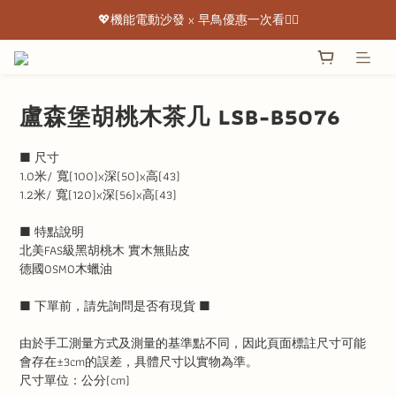
💖機能電動沙發 x 早鳥優惠一次看👇🏻
💖機能電動沙發 x 早鳥優惠一次看👇🏻
出清特惠最低下殺3折起 ✨
💖機能電動沙發 x 早鳥優惠一次看👇🏻
盧森堡胡桃木茶几 LSB-B5076
■ 尺寸
1.0米/ 寬(100)x深(50)x高(43)
1.2米/ 寬(120)x深(56)x高(43)
■ 特點說明
北美FAS級黑胡桃木 實木無貼皮
德國OSMO木蠟油
■ 下單前，請先詢問是否有現貨 ■
由於手工測量方式及測量的基準點不同，因此頁面標註尺寸可能
會存在±3cm的誤差，具體尺寸以實物為準。
尺寸單位：公分(cm)