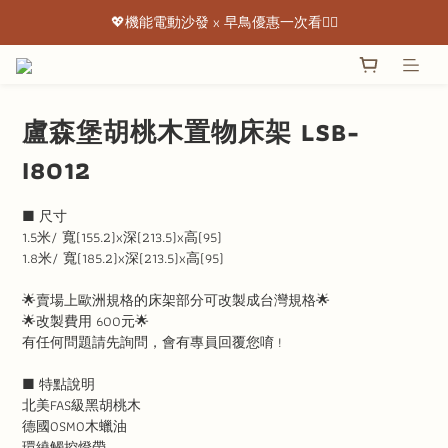
💖機能電動沙發 x 早鳥優惠一次看👇🏻
💖機能電動沙發 x 早鳥優惠一次看👇🏻
出清特惠最低下殺3折起 ✨
💖機能電動沙發 x 早鳥優惠一次看👇🏻
盧森堡胡桃木置物床架 LSB-
I8012
■ 尺寸
1.5米/ 寬(155.2)x深(213.5)x高(95)
1.8米/ 寬(185.2)x深(213.5)x高(95)
🌟賣場上歐洲規格的床架部分可改製成台灣規格🌟
🌟改製費用 600元🌟
有任何問題請先詢問，會有專員回覆您唷 !
■ 特點說明
北美FAS級黑胡桃木
德國OSMO木蠟油
環繞觸控燈帶