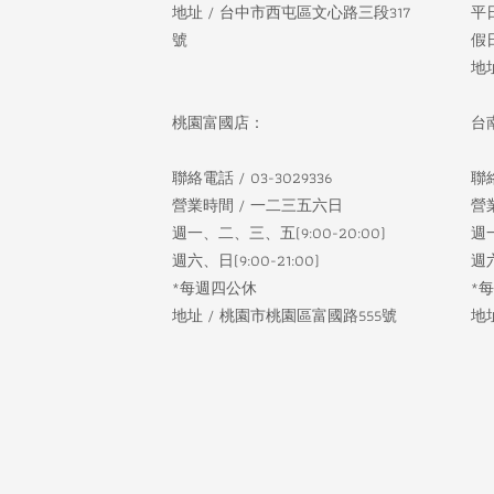
地址 / 台中市西屯區文心路三段317
平
號
假日
地
桃園富國店：
台
聯絡電話 / 03-3029336
聯絡
營業時間 / 一二三五六日
營
週一、二、三、五(9:00-20:00)
週一
週六、日(9:00-21:00)
週六
*每週四公休
*
地址 / 桃園市桃園區富國路555號
地