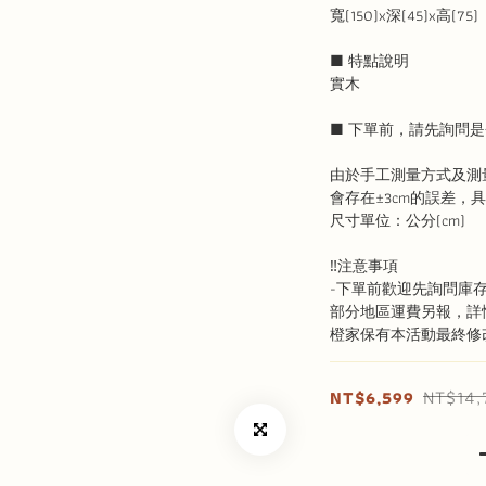
寬(150)x深(45)x高(75)
■ 特點說明
實木
■ 下單前，請先詢問是
由於手工測量方式及測
會存在±3cm的誤差，
尺寸單位：公分(cm)
‼️注意事項 
-下單前歡迎先詢問庫存
部分地區運費另報，詳
橙家保有本活動最終修
NT$14
NT$6,599