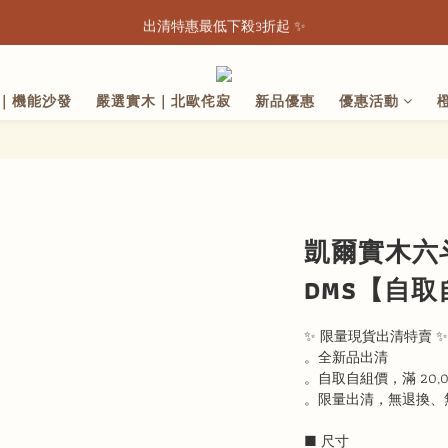
💖機能電動沙發 x 早鳥優惠一次看👇🏻
出清特惠最低下殺3折起 ✨
💖機能電動沙發 x 早鳥優惠一次看👇🏻
｜機能沙發
嚴選實木｜北歐侘寂
新品優惠
優惠活動
凱爾實木六斗
DMS【自
✨ 限量現貨出清特賣 ✨
。全新品出清
。自取自組價，滿 20,
。限量出清，無退換、
■ 尺寸