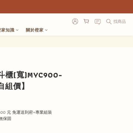
找商品
橙家知識
關於橙家
立即購買
櫃(寬)MYC900-
取自組價】
000 元 免運送到府+專業組裝
無保固