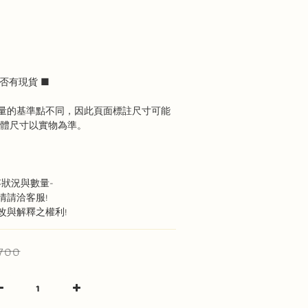
否有現貨 ■
量的基準點不同，因此頁面標註尺寸可能
具體尺寸以實物為準。
狀況與數量-
情請洽客服!
改與解釋之權利!
,700