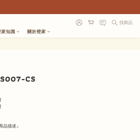
找商品
橙家知識
關於橙家
立即購買
007-CS
費
費
商品描述』