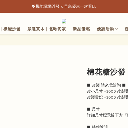
💖機能電動沙發 x 早鳥優惠一次看👇🏻
💖機能電動沙發 x 早鳥優惠一次看👇🏻
出清特惠最低下殺3折起 ✨
｜機能沙發
嚴選實木｜北歐侘寂
新品優惠
優惠活動
💖機能電動沙發 x 早鳥優惠一次看👇🏻
棉花糖沙發 S
■ 改製 請來電洽詢 ■  
改小尺寸 +3000 改製
改製貴妃 +3000 改製
■ 尺寸
詳細尺寸標示於下方『
■ 特點說明