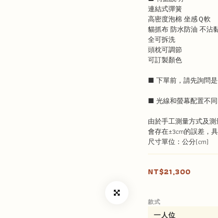
連結式彈簧
高密度泡棉 坐感Ｑ軟
貓抓布 防水防油 不沾
全可拆洗
頭枕可調節
可訂製顏色
■ 下單前，請先詢問是
■ 光線和螢幕配置不
由於手工測量方式及測
會存在±3cm的誤差，
尺寸單位：公分(cm)
NT$21,300
款式