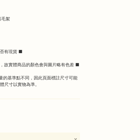
黏毛絮
否有現貨 ■
同，故實體商品的顏色會與圖片略有色差 ■
量的基準點不同，因此頁面標註尺寸可能
具體尺寸以實物為準。