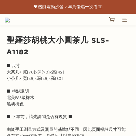
💖機能電動沙發 x 早鳥優惠一次看👇🏻
💖機能電動沙發 x 早鳥優惠一次看👇🏻
出清特惠最低下殺3折起 ✨
💖機能電動沙發 x 早鳥優惠一次看👇🏻
聖羅莎胡桃大小圓茶几 SLS-
A1182
■ 尺寸
大茶几/ 寬(70)x深(70)x高(42)
小茶几/ 寬(45)x深(45)x高(50)
■ 特點說明
北美FAS級橡木
黑胡桃色
■ 下單前，請先詢問是否有現貨 ■
由於手工測量方式及測量的基準點不同，因此頁面標註尺寸可能
會存在±3cm的誤差，具體尺寸以實物為準。